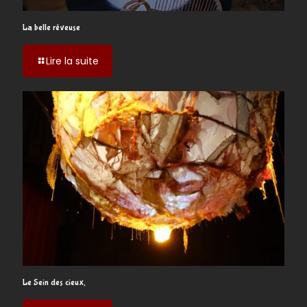
La belle rêveuse
-
Lire la suite
La
belle
rêveuse
Le Sein des cieux,