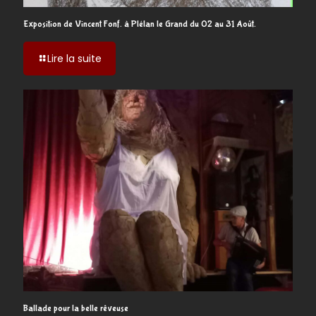
Exposition de Vincent Fonf. à Plélan le Grand du 02 au 31 Août.
-
Lire la suite
Exposition
de
Vincent
Fonf.
à
Plélan
le
Grand
du
02
au
31
Août.
Ballade pour la belle rêveuse