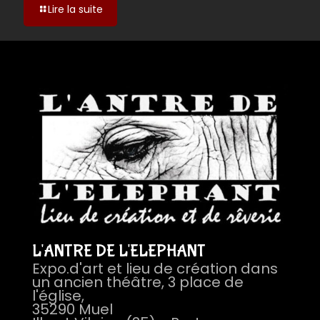
-
Lire la suite
Le
Sein
des
cieux,
L'ANTRE DE L'ELEPHANT
Expo.d'art et lieu de création dans
un ancien théâtre, 3 place de
l'église,
35290 Muel