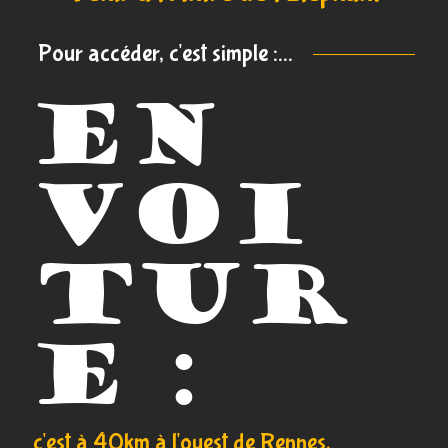
Pour accéder, c'est simple :...
en
voi
tur
e :
c'est à 40km à l'ouest
de Rennes,