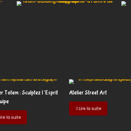
er Totem : Sculptez l’Esprit
Atelier Street Art
uipe
-
Lire la suite
Atelier
-
Lire la suite
Street
Atelier
Art
Totem