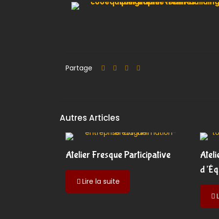
Partage
Autres Articles
Atelier Fresque Participative
Ateli
d’Éq
-
Lire la suite
Atelier
Fresque
Participative