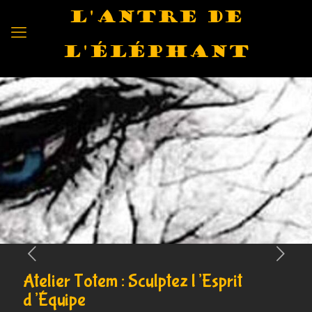
L'antre de
l'éléphant
Atelier Totem : Sculptez l’Esprit
d’Équipe