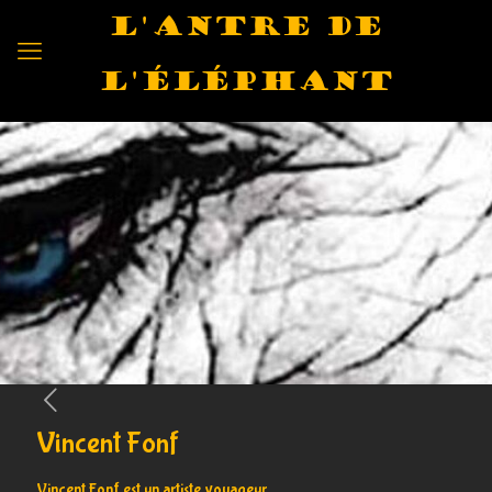
L'antre de
l'éléphant
Vincent Fonf
Vincent Fonf est un artiste voyageur.