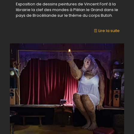
Exposition de dessins peintures de Vincent Fonf à la
librairie la clef des mondes à Plélan le Grand dans le
pays de Brocéliande sur le thème du corps Butoh.
-
Lire la suite
Exposit
de
Vincent
Fonf.
à
Plélan
le
Grand
du
02
au