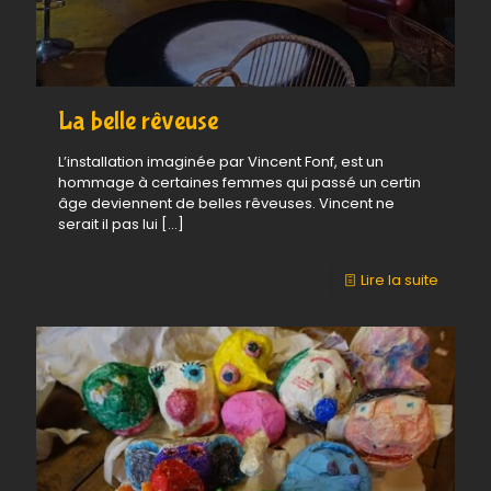
31
Août.
La belle rêveuse
L’installation imaginée par Vincent Fonf, est un
hommage à certaines femmes qui passé un certin
âge deviennent de belles rêveuses. Vincent ne
serait il pas lui
[…]
-
Lire la suite
La
belle
rêveus