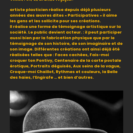
artiste plasticien réalise depuis déjà plusieurs
années des œuvres dites « Participatives » il aime
les gens et les sollicite pour ses créations.
Il réalise une forme de témoignage artistique sur la
société. Le public devient acteur. : il peut participer
aussi bien par la fabrication physique que par le
témoignage de son histoire, de son imaginaire et de
son image. Différentes créations ont ainsi déjà été
réalisées telles que : Faces cachées, Fais-moi
croquer ton Pontivy, Centenaire de la carte postale
érotique, Portraits déguisés, Aux seins de la vague,
Croque-moi Chaillot, Rythmes et couleurs, la Belle
des haies, l’Engirafe … et bien d’autres.