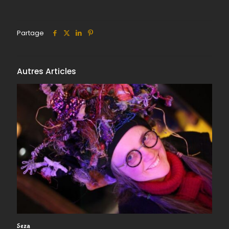
L’Antre
de
Partage
l’Éléph
Autres Articles
Seza