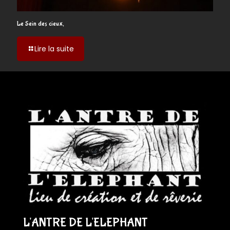
Le Sein des cieux,
-
Lire la suite
Le
Sein
des
cieux,
L'ANTRE DE L'ELEPHANT