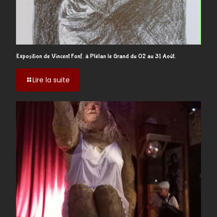
Exposition de Vincent Fonf. à Plélan le Grand du 02 au 31 Août.
-
Lire la suite
Exposition
de
Vincent
Fonf.
à
Plélan
le
Grand
du
02
au
31
Août.