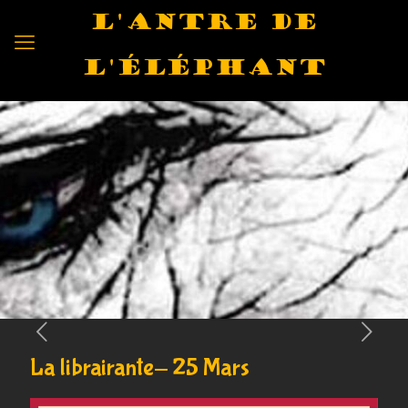
L'antre de
l'éléphant
La librairante- 25 Mars