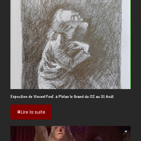
Exposition de Vincent Fonf. à Plélan le Grand du 02 au 31 Août.
-
Lire la suite
Exposition
de
Vincent
Fonf.
à