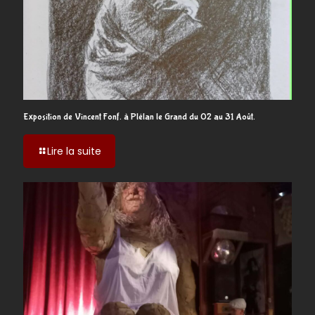
Exposition de Vincent Fonf. à Plélan le Grand du 02 au 31 Août.
-
Lire la suite
Exposition
de
Vincent
Fonf.
à
Plélan
le
Grand
du
02
au
31
Août.