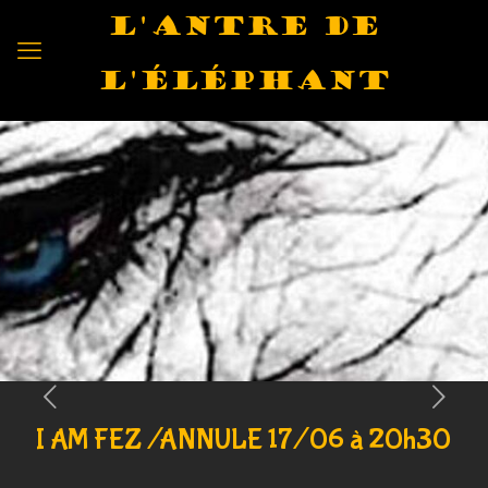
L'antre de
l'éléphant
I AM FEZ /ANNULE 17/06 à 20h30