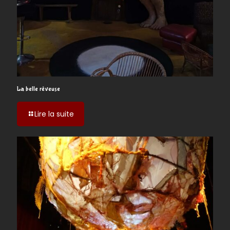
La belle rêveuse
-
Lire la suite
La
belle
rêveuse