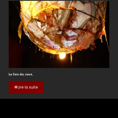
rêveuse
Le Sein des cieux,
-
Lire la suite
Le
Sein
des
cieux,