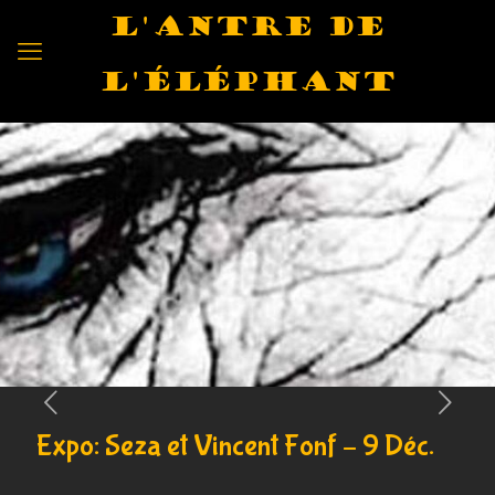
L'antre de
l'éléphant
Expo: Seza et Vincent Fonf – 9 Déc.