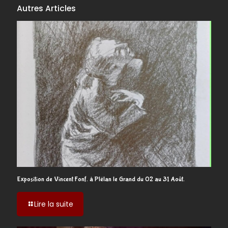
Autres Articles
Exposition de Vincent Fonf. à Plélan le Grand du 02 au 31 Août.
-
Lire la suite
Exposition
de
Vincent