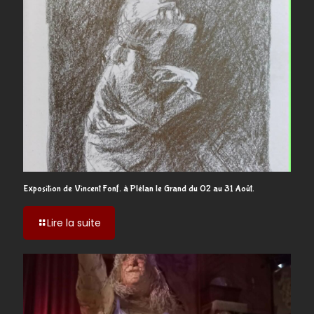
Exposition de Vincent Fonf. à Plélan le Grand du 02 au 31 Août.
-
Lire la suite
Exposition
de
Vincent
Fonf.
à
Plélan
le
Grand