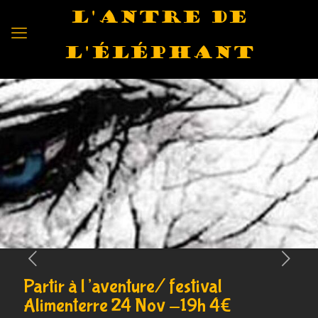
L'antre de
l'éléphant
Partir à l’aventure/ festival
Alimenterre 24 Nov -19h 4€