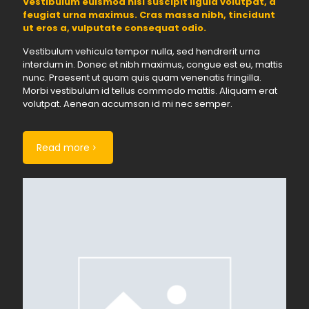
Vestibulum euismod nisl suscipit ligula volutpat, a
feugiat urna maximus. Cras massa nibh, tincidunt
ut eros a, vulputate consequat odio.
Vestibulum vehicula tempor nulla, sed hendrerit urna
interdum in. Donec et nibh maximus, congue est eu, mattis
nunc. Praesent ut quam quis quam venenatis fringilla.
Morbi vestibulum id tellus commodo mattis. Aliquam erat
volutpat. Aenean accumsan id mi nec semper.
Read more