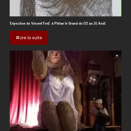
Exposition de Vincent Fonf. à Plélan le Grand du 02 au 31 Août.
-
Lire la suite
Exposition
de
Vincent
Fonf.
à
Plélan
le
Grand
du
02
au
31
Août.