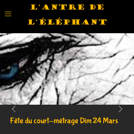
L'antre de
l'éléphant
Fête du court-métrage Dim 24 Mars