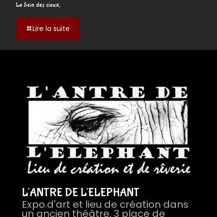
Le Sein des cieux,
-
Lire la suite
Le
Sein
des
cieux,
L'ANTRE DE L'ELEPHANT
Expo.d'art et lieu de création dans
un ancien théâtre, 3 place de