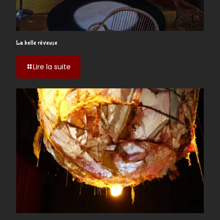
La belle rêveuse
-
Lire la suite
La
belle
rêveuse