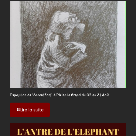
Exposition de Vincent Fonf. à Plélan le Grand du 02 au 31 Août.
-
Lire la suite
Exposition
de
Vincent
Fonf.
à