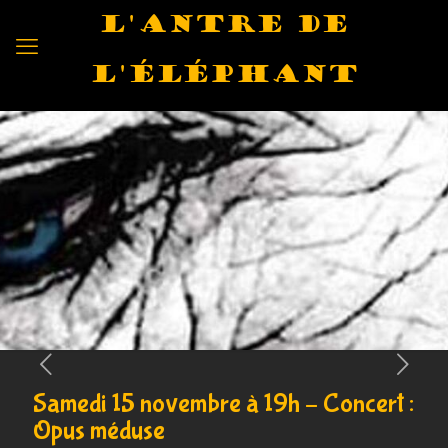
L'antre de
l'éléphant
Samedi 15 novembre à 19h – Concert :
Opus méduse