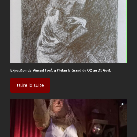
Exposition de Vincent Fonf. à Plélan le Grand du 02 au 31 Août.
-
Lire la suite
Exposition
de
Vincent
Fonf.
à
Plélan
le
Grand
du
02