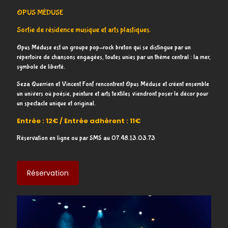
OPUS MÉDUSE
Sortie de résidence musique et arts plastiques.
Opus Méduse est un groupe pop-rock
breton
qui
se
distingue
par un
répertoire de chansons engagées, toutes unies par un thème central : la mer,
symbole de liberté.
Seza Querrien et Vincent Fonf rencontrent
Opus
Méduse
et
créent
ensemble
un univers où poésie, peinture et arts textiles viendront
poser
le
décor pour
un
spectacle
unique
et
original.
Entrée : 12€ / Entrée adhérent : 11€
Réservation en ligne ou par SMS au 07.48.13.03.73
Réservation