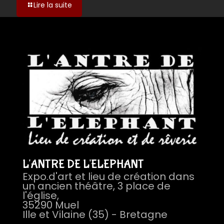
-
Lire la suite
atelier
entreprise
2
L'ANTRE DE L'ELEPHANT
Expo.d'art et lieu de création dans
un ancien théâtre, 3 place de
l'église,
35290 Muel
Ille et Vilaine (35) - Bretagne