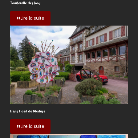
Tourterelle des bois
-
Lire la suite
Tourterelle
des
bois
Dans l’oeil de Méduse
-
Lire la suite
Dans
l’oeil