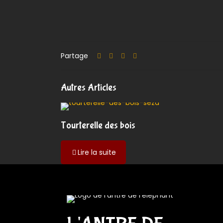
Partage
Autres Articles
Tourterelle des bois
-
Lire la suite
Tourterelle
des
bois