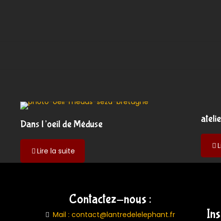
ateli
Dans l’oeil de Méduse
L
-
Lire la suite
Dans
l’oeil
de
Méduse
Contactez-nous :
In
Mail : contact@lantredelelephant.fr