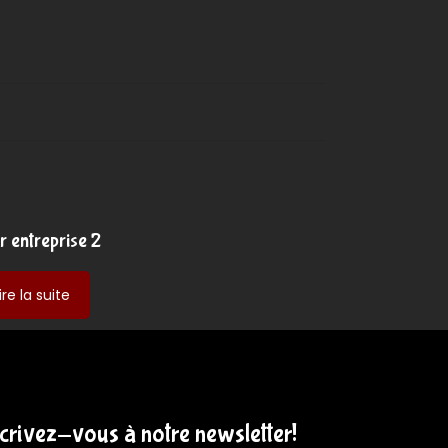
er entreprise 2
-
ire la suite
atelier
entreprise
2
scrivez-vous à notre newsletter!