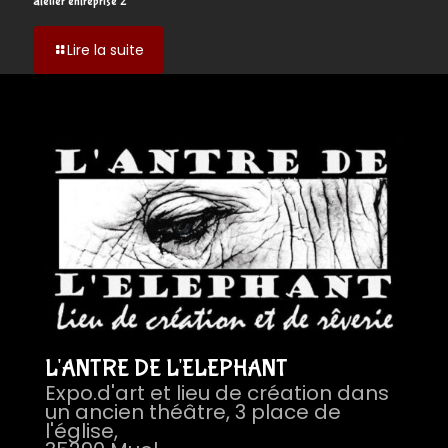
atelier entreprise 2
-
Lire la suite
atelier
entreprise
2
L'ANTRE DE L'ELEPHANT
Expo.d'art et lieu de création dans
un ancien théâtre, 3 place de
l'église,