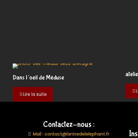
ateli
Dans l’oeil de Méduse
L
-
Lire la suite
Dans
l’oeil
de
Méduse
Contactez-nous :
In
Mail : contact@lantredelelephant.fr