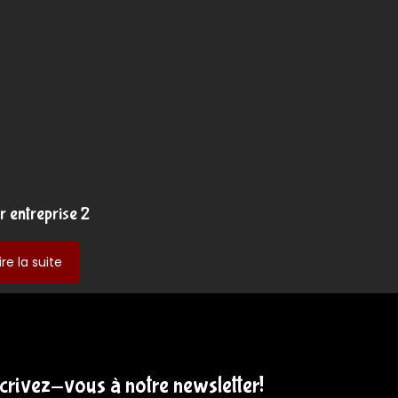
er entreprise 2
-
ire la suite
atelier
entreprise
2
scrivez-vous à notre newsletter!