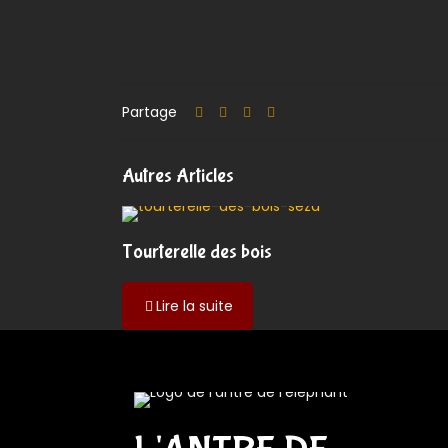
Partage
Autres Articles
Tourterelle des bois
-
Lire la suite
Tourterelle
des
bois