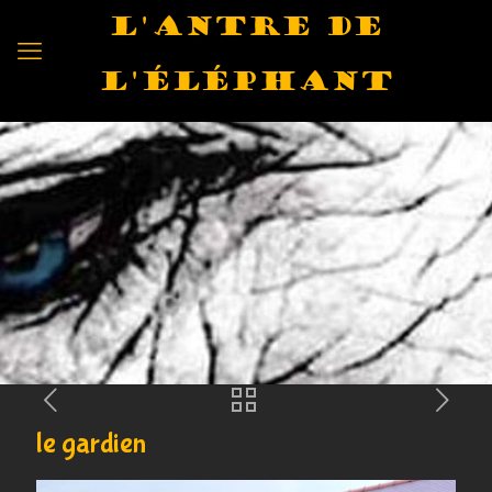
L'antre de
l'éléphant
le gardien