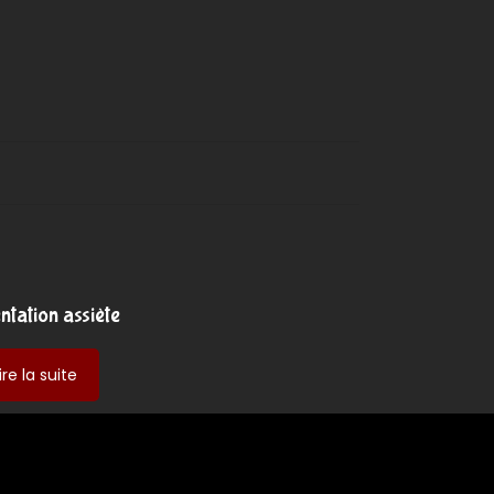
entation assiète
-
ire la suite
présentation
assiète