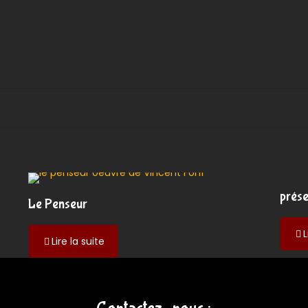
prés
Le Penseur
L
-
Lire la suite
Le
Penseur