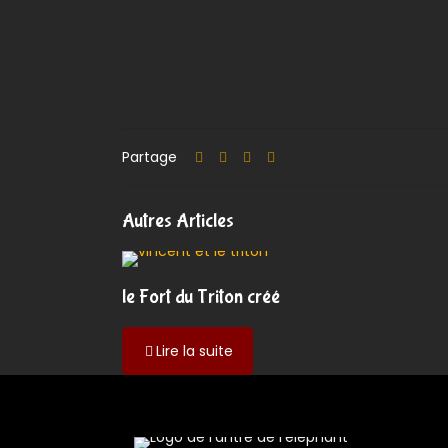
Partage
Autres Articles
le Fort du Triton créé
-
Lire la suite
le
Fort
du
Triton
créé