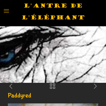
L'antre de
l'éléphant
Paddyred