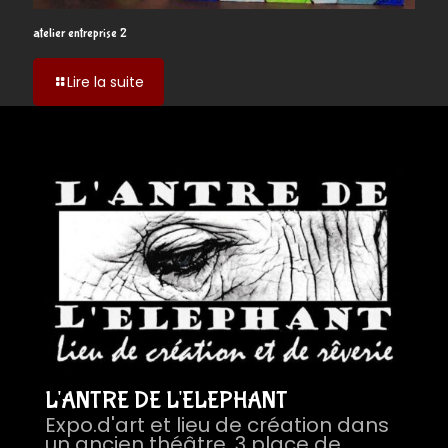
atelier entreprise 2
-
Lire la suite
atelier
entreprise
2
L'ANTRE DE L'ELEPHANT
Expo.d'art et lieu de création dans
un ancien théâtre, 3 place de